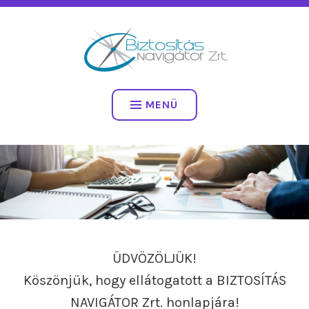
Tartalomhoz
BIZTOSÍTÁS NAVIGÁTOR
ZRT.
MENÜ
ÜDVÖZÖLJÜK!
Köszönjük, hogy ellátogatott a BIZTOSÍTÁS
NAVIGÁTOR Zrt. honlapjára!