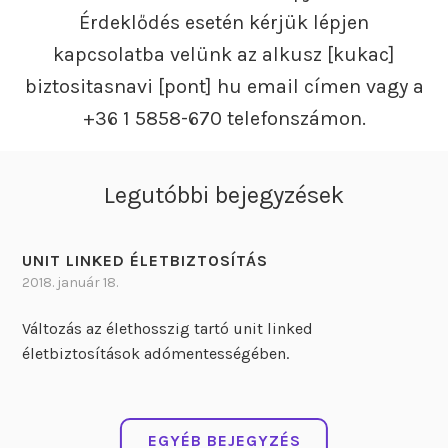
Érdeklődés esetén kérjük lépjen
kapcsolatba velünk az alkusz [kukac]
biztositasnavi [pont] hu email címen vagy a
+36 1 5858-670 telefonszámon.
Legutóbbi bejegyzések
UNIT LINKED ÉLETBIZTOSÍTÁS
2018. január 18.
Változás az élethosszig tartó unit linked
életbiztosítások adómentességében.
EGYÉB BEJEGYZÉS